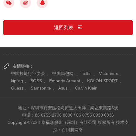
返回列表
友情链接：
中国拉链行业协会
、
中国箱包网
、
Tailfin
、
Victorinox
、
kipling
、
BOSS
、
Emporio Armani
、
KOLON SPORT
、
Guess
、
Samsonite
、
Asus
、
Calvin Klein
地址：深圳市寶安區松崗街道大田洋工業區東美路3號
电话：86 0755 2706 8800 / 86 0755 8930 0336
Copyright ©2024 华福森服饰（深圳）有限公司 版权所有 技术支
持：
百阿腾网络