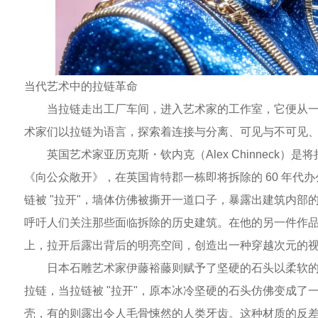
当代艺术中的拉链革命
当拉链走出工厂车间，进入艺术家的工作室，它便从
术家们以拉链为语言，探索着连接与分离、可见与不可见
英国艺术家亚历克斯・钦内克（Alex Chinneck
《向公众敞开》，在英国肯特郡一栋即将拆除的 60 年代
链被 "拉开"，墙体仿佛被撕开一道口子，暴露出建筑内部
呼吁人们关注那些面临拆除的历史建筑。在他的另一件作
上，拉开后露出背后的明亮空间，创造出一种穿越次元的
日本石雕艺术家伊藤裕藤则赋予了坚硬的石头以柔软
拉链，当拉链被 "拉开"，原本冰冷坚硬的石头仿佛变成了
壳，有的则露出令人毛骨悚然的人类牙齿。这种材质的反