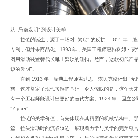
从 "愚蠢发明" 到设计美学
拉链的诞生，源于一场对 "繁琐" 的反抗。1851 
专利，但并未商品化。1893 年，美国工程师惠特科姆・贾
图用滑动装置替代长靴上繁琐的纽扣。然而，这款初代产品
烦的发明"。
直到 1913 年，瑞典工程师吉迪恩・森贝克设计出 "
构，这才奠定了现代拉链的基础。令人惊叹的是，这个天才设
有一个工程师能设计出更好的替代方案。1923 年，固立
"Zipper"。
拉链的美学价值，首先体现在其精密的机械结构中。
篇；拉头滑动时的流畅轨迹，展现着力学与美学的完美融