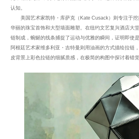
认知。
美国艺术家凯特・库萨克（Kate Cusack）则专
华丽的珠宝首饰和大型墙面雕塑。在纽约文艺复兴酒店大
链制成，蜿蜒的线条捕捉了运动与优雅的瞬间，证明即使
阿根廷艺术家维多利亚・吉特曼则用油画的方式描绘拉链
皮背景上彩色拉链的细腻质感，在极简的构图中探讨着错