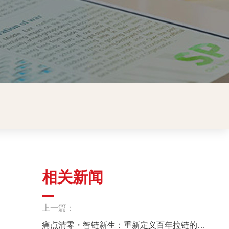
相关新闻
上一篇：
痛点清零・智链新生：重新定义百年拉链的使