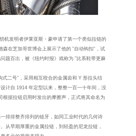
年，缝纫机发明者伊莱亚斯・豪申请了第一个类似拉链的
德森在芝加哥世博会上展示了他的 "自动钩扣"，试
问题百出，被《纽约时报》戏称为 "比系鞋带更麻
无钩式二号"，采用相互咬合的金属齿和 Y 形拉头结
计自 1914 年定型以来，整整一百一十年间，没
公司根据拉链启用时发出的摩擦声，正式将其命名为
那一排排整齐排列的链牙，如同工业时代的几何诗
合。从早期厚重的金属拉链，到轻盈的
尼龙拉链
，