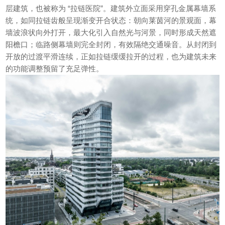
层建筑，也被称为 “拉链医院”。建筑外立面采用穿孔金属幕墙系
统，如同拉链齿般呈现渐变开合状态：朝向莱茵河的景观面，幕
墙波浪状向外打开，最大化引入自然光与河景，同时形成天然遮
阳檐口；临路侧幕墙则完全封闭，有效隔绝交通噪音。从封闭到
开放的过渡平滑连续，正如拉链缓缓拉开的过程，也为建筑未来
的功能调整预留了充足弹性。