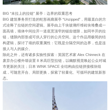
BIG “未拉上的拉链” 展亭：边界的双重思考
BIG 建筑事务所打造的蛇形画廊展亭 “
Unzipped
”，用最直白的方
式诠释了拉链的空间逻辑。展亭由上千块玻璃纤维砖块堆叠成一
面高墙，墙体中间拉开一道底宽顶窄的锯齿缝隙，如同半开的拉
链，缝隙内部形成可供人穿行的公共空间。这个作品用极简的结
构逻辑，探讨了墙的双重属性：它既是分隔空间的边界，也是连
接人与人的媒介。
除此之外，还有诸多实验性探索：英国艺术家
Alex Chinneck
在
废弃办公楼外墙设置 8 米高巨型拉链，以幽默视觉唤起公众对城
市更新的关注；日本 WINK SPACE 全结构由拉链拼接模块组
成，可随意开合、局部更换，探索了轻量化、可循环的建筑新形
态。